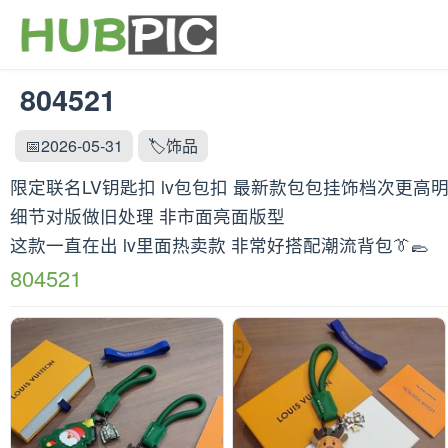
804521
📅2026-05-31
🏷️饰品
限定联名LV钥匙扣 lv包包扣 最新款包包挂饰档次更高明星
细节对版做旧处理 非市面亮面版型
这款一直在出 lv里面热卖款 非常好搭配潮流背包👔🥿
804521