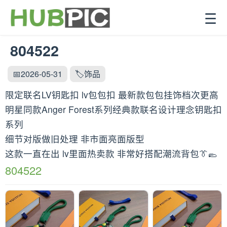
☰
804522
📅2026-05-31
🏷️饰品
限定联名LV钥匙扣 lv包包扣 最新款包包挂饰档次更高
明星同款Anger Forest系列经典款联名设计理念钥匙扣
系列
细节对版做旧处理 非市面亮面版型
这款一直在出 lv里面热卖款 非常好搭配潮流背包👔🥿
804522