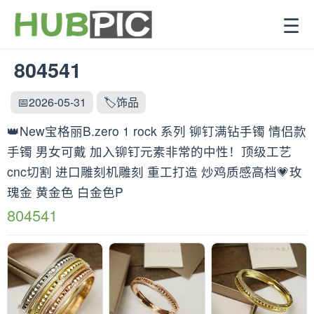
☰
804541
📅2026-05-31
🏷️饰品
👑New宝格丽B.zero 1 rock 系列 铆钉满钻手镯 情侣款
手镯 男女可戴 加入铆钉元素非常的中性！顶级工艺
cnc切割 进口雕刻机雕刻 重工打造 炒鸡质感高档💗玫
瑰金 黄金色 白金色P
804541