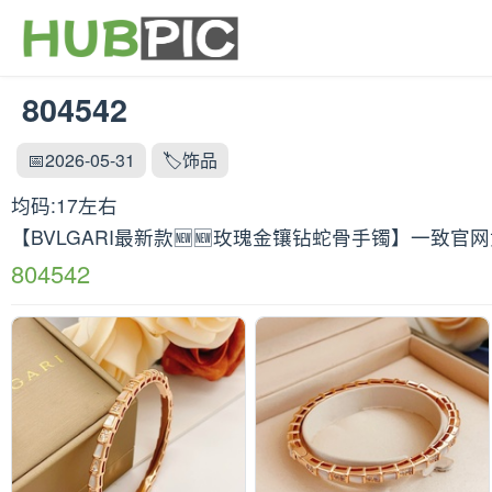
804542
📅2026-05-31
🏷️饰品
均码:17左右
【BVLGARI最新款🆕🆕玫瑰金镶钻蛇骨手镯】一致
804542