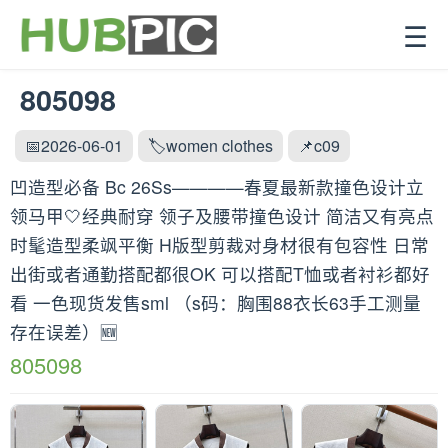
☰
805098
📅2026-06-01
🏷️women clothes
📌c09
凹造型必备 Bc 26Ss————春夏最新款撞色设计立
领马甲🤍经典耐穿 领子及腰带撞色设计 简洁又有亮点
时髦造型柔飒平衡 H版型剪裁对身材很有包容性 日常
出街或者通勤搭配都很OK 可以搭配T恤或者衬衫都好
看 一色现货发售sml （s码：胸围88衣长63手工测量
存在误差）🆕
805098