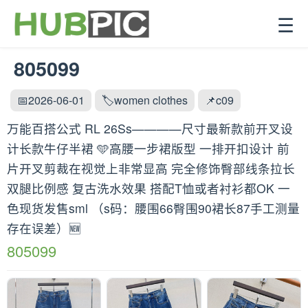
☰
805099
📅2026-06-01
🏷️women clothes
📌c09
万能百搭公式 RL 26Ss————尺寸最新款前开叉设
计长款牛仔半裙 🩵高腰一步裙版型 一排开扣设计 前
片开叉剪裁在视觉上非常显高 完全修饰臀部线条拉长
双腿比例感 复古洗水效果 搭配T恤或者衬衫都OK 一
色现货发售sml （s码：腰围66臀围90裙长87手工测量
存在误差）🆕
805099