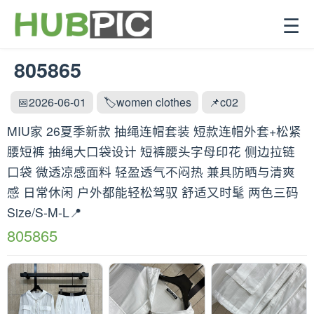
☰
805865
📅2026-06-01
🏷️women clothes
📌c02
MIU家 26夏季新款 抽绳连帽套装 短款连帽外套+松紧
腰短裤 抽绳大口袋设计 短裤腰头字母印花 侧边拉链
口袋 微透凉感面料 轻盈透气不闷热 兼具防晒与清爽
感 日常休闲 户外都能轻松驾驭 舒适又时髦 两色三码
Size/S-M-L📍
805865