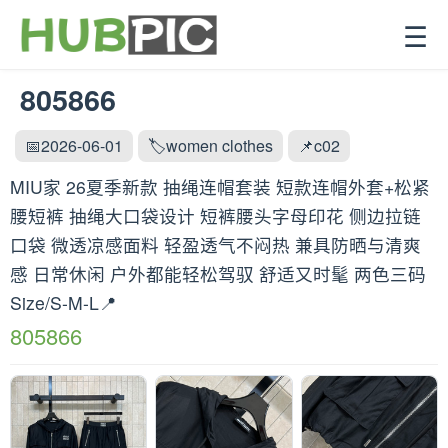
☰
805866
📅2026-06-01
🏷️women clothes
📌c02
MIU家 26夏季新款 抽绳连帽套装 短款连帽外套+松紧
腰短裤 抽绳大口袋设计 短裤腰头字母印花 侧边拉链
口袋 微透凉感面料 轻盈透气不闷热 兼具防晒与清爽
感 日常休闲 户外都能轻松驾驭 舒适又时髦 两色三码
Size/S-M-L📍
805866