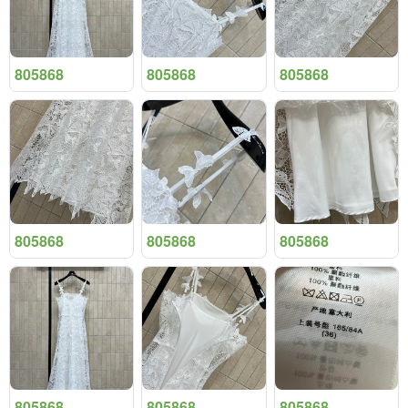
805868
805868
805868
805868
805868
805868
805868
805868
805868