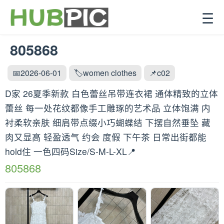
☰
805868
📅2026-06-01
🏷️women clothes
📌c02
D家 26夏季新款 白色蕾丝吊带连衣裙 通体精致的立体
蕾丝 每一处花纹都像手工雕琢的艺术品 立体饱满 内
衬柔软亲肤 细肩带点缀小巧蝴蝶结 下摆自然垂坠 藏
肉又显高 轻盈透气 约会 度假 下午茶 日常出街都能
hold住 一色四码Size/S-M-L-XL📍
805868