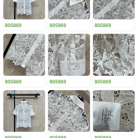
805869
805869
805869
805869
805869
805869
805869
805869
805869