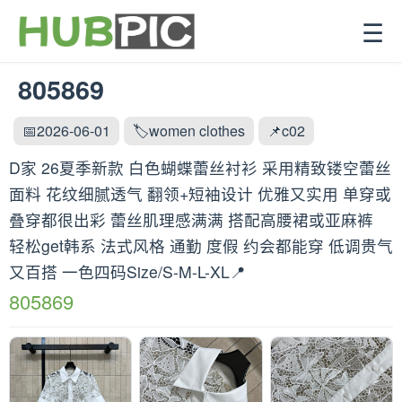
☰
805869
📅2026-06-01
🏷️women clothes
📌c02
D家 26夏季新款 白色蝴蝶蕾丝衬衫 采用精致镂空蕾丝
面料 花纹细腻透气 翻领+短袖设计 优雅又实用 单穿或
叠穿都很出彩 蕾丝肌理感满满 搭配高腰裙或亚麻裤
轻松get韩系 法式风格 通勤 度假 约会都能穿 低调贵气
又百搭 一色四码Size/S-M-L-XL📍
805869