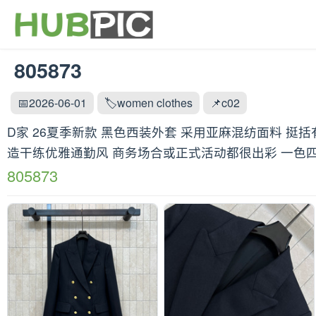
805873
📅2026-06-01
🏷️women clothes
📌c02
D家 26夏季新款 黑色西装外套 采用亚麻混纺面料 挺
造干练优雅通勤风 商务场合或正式活动都很出彩 一色四码Size
805873