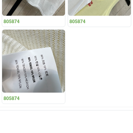
805874
805874
805874