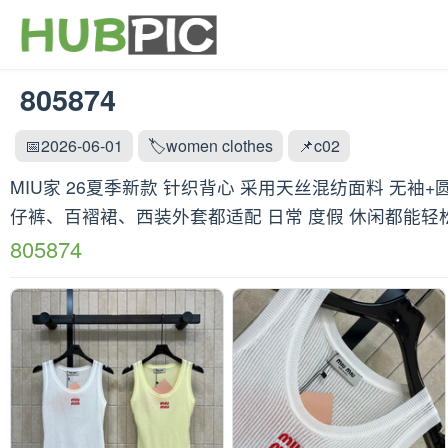
805874
📅2026-06-01
🏷️women clothes
📌c02
MIU家 26夏季新款 针织背心 采用天丝混纺面料 无袖+
仔裤、百褶裙、西装外套都适配 日常 度假 休闲都能轻松驾驭 
805874