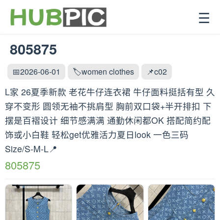
☰
805875
📅2026-06-01
🏷️women clothes
📌c02
L家 26夏季新款 老花牛仔连衣裙 牛仔面料挺括有型 久
穿不变形 圆领无袖不挑肩型 胸前双口袋+半开排扣 下
摆是百褶设计 细节感满满 通勤休闲都OK 搭配简约配
饰或小白鞋 轻松get优雅活力夏日look 一色三码
Size/S-M-L📍
805875