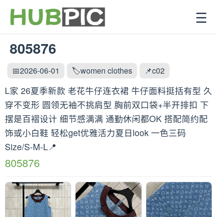
☰
805876
📅2026-06-01
🏷️women clothes
📌c02
L家 26夏季新款 老花牛仔连衣裙 牛仔面料挺括有型 久
穿不变形 圆领无袖不挑肩型 胸前双口袋+半开排扣 下
摆是百褶设计 细节感满满 通勤休闲都OK 搭配简约配
饰或小白鞋 轻松get优雅活力夏日look 一色三码
Size/S-M-L📍
805876