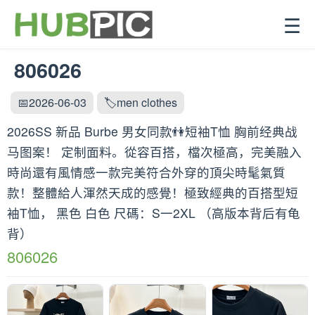
☰
806026
📅2026-06-03
🏷️men clothes
2026SS 新品 Burbe 男女同款👫短袖T恤 胸前经典战
马图案！ 定制面料。從容百搭，檔次極高，完美融入
時尚還有風情感一款完美符合外穿的頂尖時髦氣質
款！整體給人渾然天成的感覺！極致經典的百搭型短
袖T恤， 黑色 白色 尺碼：S一2XL （高版本背后有龟
背）
806026