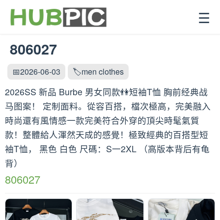
☰
806027
📅2026-06-03
🏷️men clothes
2026SS 新品 Burbe 男女同款👫短袖T恤 胸前经典战
马图案！ 定制面料。從容百搭，檔次極高，完美融入
時尚還有風情感一款完美符合外穿的頂尖時髦氣質
款！整體給人渾然天成的感覺！極致經典的百搭型短
袖T恤， 黑色 白色 尺碼：S一2XL （高版本背后有龟
背）
806027