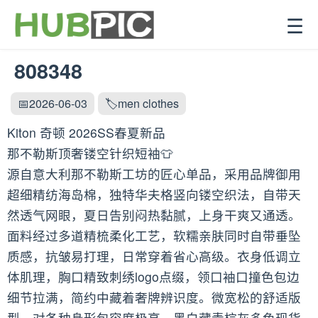
☰
808348
📅2026-06-03
🏷️men clothes
Kiton 奇顿 2026SS春夏新品
那不勒斯顶奢镂空针织短袖👕
源自意大利那不勒斯工坊的匠心单品，采用品牌御用
超细精纺海岛棉，独特华夫格竖向镂空织法，自带天
然透气网眼，夏日告别闷热黏腻，上身干爽又通透。
面料经过多道精梳柔化工艺，软糯亲肤同时自带垂坠
质感，抗皱易打理，日常穿着省心高级。衣身低调立
体肌理，胸口精致刺绣logo点缀，领口袖口撞色包边
细节拉满，简约中藏着奢牌辨识度。微宽松的舒适版
型，对各种身形包容度极高，黑白藏青棕灰多色现货