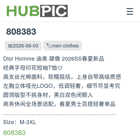
☰
808383
📅2026-06-03
🏷️men clothes
Dior Homme 迪奥·桀傲 2026SS春夏新品
经典字母印花短袖T恤👕
高支丝光棉面料，软糯挺括，上身自带高级质感
左胸立体哑光LOGO，低调轻奢，细节尽显考究
圆领版型不挑身材，黑白双色闭眼入
商务休闲全场景适配，春夏男士百搭轻奢单品
……………………………………………………
Size：M-3XL
808383