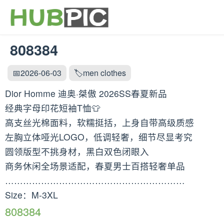
808384
📅2026-06-03
🏷️men clothes
Dior Homme 迪奥·桀傲 2026SS春夏新品
经典字母印花短袖T恤👕
高支丝光棉面料，软糯挺括，上身自带高级质感
左胸立体哑光LOGO，低调轻奢，细节尽显考究
圆领版型不挑身材，黑白双色闭眼入
商务休闲全场景适配，春夏男士百搭轻奢单品
……………………………………………………
Size：M-3XL
808384