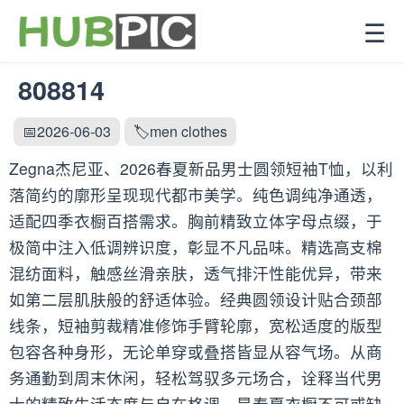
☰
808814
📅2026-06-03
🏷️men clothes
Zegna杰尼亚、2026春夏新品男士圆领短袖T恤，以利
落简约的廓形呈现现代都市美学。纯色调纯净通透，
适配四季衣橱百搭需求。胸前精致立体字母点缀，于
极简中注入低调辨识度，彰显不凡品味。精选高支棉
混纺面料，触感丝滑亲肤，透气排汗性能优异，带来
如第二层肌肤般的舒适体验。经典圆领设计贴合颈部
线条，短袖剪裁精准修饰手臂轮廓，宽松适度的版型
包容各种身形，无论单穿或叠搭皆显从容气场。从商
务通勤到周末休闲，轻松驾驭多元场合，诠释当代男
士的精致生活态度与自在格调，是春夏衣橱不可或缺