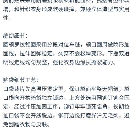
塌，和针织衣身形成软硬碰撞，兼顾立体造型与实用
性。
缝纫细节：
圆领罗纹领圈采用分段对位车缝，领口圆周做隐形加
固线，拉伸回弹稳定，久穿不会松垮变形。下摆双道
明线走线均匀规整，强化衣身边缘抗撕裂能力。
贴袋细节工艺：
口袋裁片先高温压烫定型，保证袋面平整无褶皱；袋
口横向开槽暗袋独立锁边，上方处选用圆铆钉铆合固
定，经过冲压加固工序，铆钉牢牢锁死袋角，长期拉
扯口袋不会开线脱边，铆钉边缘打磨光滑无毛刺，避
免刮蹭衣物与皮肤。