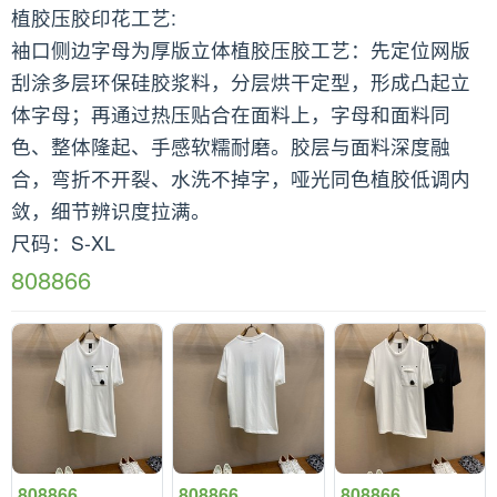
植胶压胶印花工艺:
袖口侧边字母为厚版立体植胶压胶工艺：先定位网版
刮涂多层环保硅胶浆料，分层烘干定型，形成凸起立
体字母；再通过热压贴合在面料上，字母和面料同
色、整体隆起、手感软糯耐磨。胶层与面料深度融
合，弯折不开裂、水洗不掉字，哑光同色植胶低调内
敛，细节辨识度拉满。
尺码：S-XL
808866
808866
808866
808866