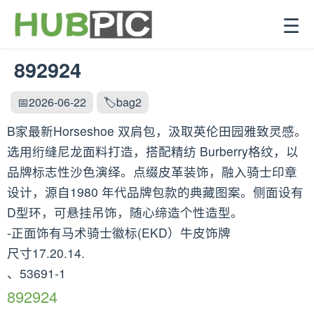
☰
892924
📅2026-06-22
🏷️bag2
B家最新Horseshoe 双肩包，汲取英伦田园雅致灵感。
选用绗缝尼龙面料打造，搭配精纺 Burberry格纹，以
品牌标志性沙色演绎。点缀皮革装饰，融入骑士印章
设计，源自1980 年代品牌包款的典藏图案。侧面设有
D型环，可悬挂吊饰，随心缔造个性造型。
-正面饰有马术骑士徽标(EKD）牛皮饰牌
尺寸17.20.14.
、53691-1
892924