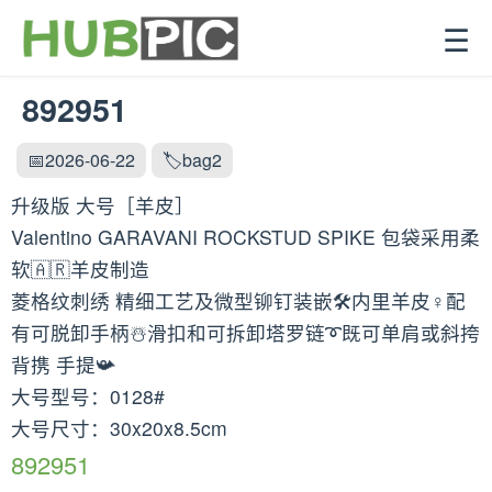
☰
892951
📅2026-06-22
🏷️bag2
升级版 大号［羊皮］
Valentino GARAVANI ROCKSTUD SPIKE 包袋采用柔
软🇦🇷羊皮制造
菱格纹刺绣 精细工艺及微型铆钉装嵌🛠内里羊皮♀️配
有可脱卸手柄☃️滑扣和可拆卸塔罗链➰既可单肩或斜挎
背携 手提📯
大号型号：0128#
大号尺寸：30x20x8.5cm
892951