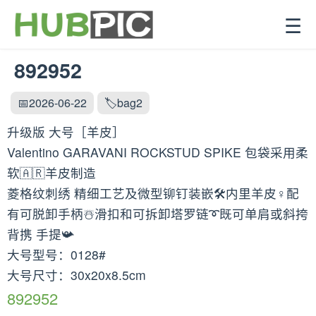
☰
892952
📅2026-06-22
🏷️bag2
升级版 大号［羊皮］
Valentino GARAVANI ROCKSTUD SPIKE 包袋采用柔
软🇦🇷羊皮制造
菱格纹刺绣 精细工艺及微型铆钉装嵌🛠内里羊皮♀️配
有可脱卸手柄☃️滑扣和可拆卸塔罗链➰既可单肩或斜挎
背携 手提📯
大号型号：0128#
大号尺寸：30x20x8.5cm
892952