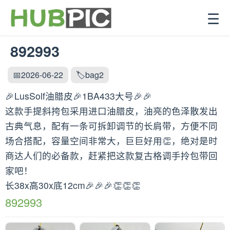
☰
892993
📅2026-06-22
🏷️bag2
🎉LusSolf油腊皮🎉1BA433大号🎉🎉
这款手提斜挎包采用进口油腊皮，油亮的色泽散发出
古典气息，配有一条可拆卸调节的长肩带，方便不同
场合搭配，容量空间非常大，巨巨好用👏，绝对是时
商达人们的必备款，赶紧把这款复古格调手拎包带回
家吧！
长38x高30x底12cm🎉🎉🎉👏👏👏
892993