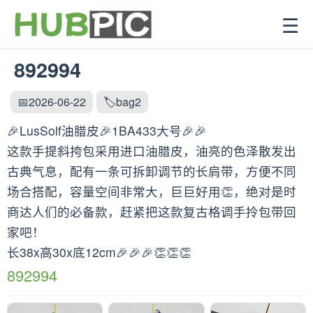
☰
892994
📅2026-06-22
🏷️bag2
🎉LusSolf油腊皮🎉1BA433大号🎉🎉
这款手提斜挎包采用进口油腊皮，油亮的色泽散发出
古典气息，配有一条可拆卸调节的长肩带，方便不同
场合搭配，容量空间非常大，巨巨好用👏，绝对是时
商达人们的必备款，赶紧把这款复古格调手拎包带回
家吧！
长38x高30x底12cm🎉🎉🎉👏👏👏
892994