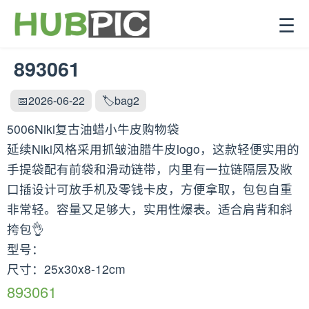
☰
893061
📅2026-06-22
🏷️bag2
5006Niki复古油蜡小牛皮购物袋
延续Niki风格采用抓皱油腊牛皮logo，这款轻便实用的
手提袋配有前袋和滑动链带，内里有一拉链隔层及敞
口插设计可放手机及零钱卡皮，方便拿取，包包自重
非常轻。容量又足够大，实用性爆表。适合肩背和斜
挎包👌
型号：
尺寸：25x30x8-12cm
893061