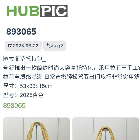
893065
📅2026-06-22
🏷️bag2
🆕拉菲草托特包_
全新推出一款简约时尚大容量托特包，采用拉菲草手工钩
拉菲草质感满满 日常穿搭轻松驾驭出门旅行非常实用舒适
尺寸：53×33×15cm
型号：2025杏色
893065