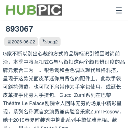
☰
893067
📅2026-06-22
🏷️bag2
G家不断以别出心裁的方式将品牌标识引领至时尚前
沿，本季中将互扣式G与马衔扣这两个颇具辨识度的品
牌元素合二为一。银色调和金色调以现代风格混搭，
呈现于这款光面皮革迷你肩背包的配件上。此款手袋
可斜挎佩戴，也可取下肩带作为手拿包使用，或延长
皮革提手化身为手提包。Gucci Zumi系列在巴黎
Théâtre Le Palace剧院令人回味无穷的场景中精彩呈
现，系列名称源自女演员兼实验音乐家Zumi Rosow，
她于2019春夏时装秀中携此系列手袋优雅亮相。款
号：。尺寸：18.5x11x3.5cm