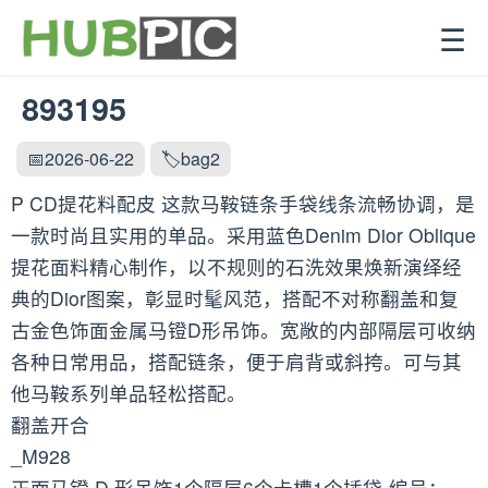
☰
893195
📅2026-06-22
🏷️bag2
P CD提花料配皮 这款马鞍链条手袋线条流畅协调，是
一款时尚且实用的单品。采用蓝色Denim Dior Oblique
提花面料精心制作，以不规则的石洗效果焕新演绎经
典的Dior图案，彰显时髦风范，搭配不对称翻盖和复
古金色饰面金属马镫D形吊饰。宽敞的内部隔层可收纳
各种日常用品，搭配链条，便于肩背或斜挎。可与其
他马鞍系列单品轻松搭配。
翻盖开合
_M928
正面马镫 D 形吊饰1个隔层6个卡槽1个插袋-编号：