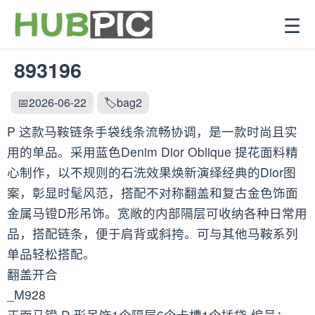
☰
893196
📅2026-06-22
🏷️bag2
P 这款马鞍链条手袋线条流畅协调，是一款时尚且实
用的单品。采用蓝色Denim Dior Oblique 提花面料精
心制作，以不规则的石洗效果焕新演绎经典的Dior图
案，彰显时髦风范，搭配不对称翻盖和复古金色饰面
金属马镫D形吊饰。宽敞的内部隔层可收纳各种日常用
品，搭配链条，便于肩背或斜挎。可与其他马鞍系列
单品轻松搭配。
翻盖开合
_M928
正面马镫 D 形吊饰1个隔层6个卡槽1个插袋-编号：