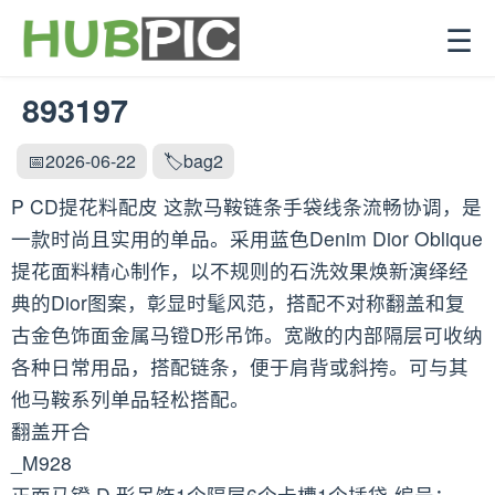
☰
893197
📅2026-06-22
🏷️bag2
P CD提花料配皮 这款马鞍链条手袋线条流畅协调，是
一款时尚且实用的单品。采用蓝色Denim Dior Oblique
提花面料精心制作，以不规则的石洗效果焕新演绎经
典的Dior图案，彰显时髦风范，搭配不对称翻盖和复
古金色饰面金属马镫D形吊饰。宽敞的内部隔层可收纳
各种日常用品，搭配链条，便于肩背或斜挎。可与其
他马鞍系列单品轻松搭配。
翻盖开合
_M928
正面马镫 D 形吊饰1个隔层6个卡槽1个插袋-编号：