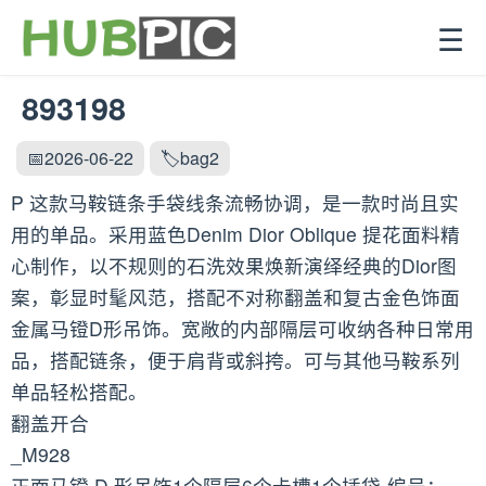
☰
893198
📅2026-06-22
🏷️bag2
P 这款马鞍链条手袋线条流畅协调，是一款时尚且实
用的单品。采用蓝色Denim Dior Oblique 提花面料精
心制作，以不规则的石洗效果焕新演绎经典的Dior图
案，彰显时髦风范，搭配不对称翻盖和复古金色饰面
金属马镫D形吊饰。宽敞的内部隔层可收纳各种日常用
品，搭配链条，便于肩背或斜挎。可与其他马鞍系列
单品轻松搭配。
翻盖开合
_M928
正面马镫 D 形吊饰1个隔层6个卡槽1个插袋-编号：