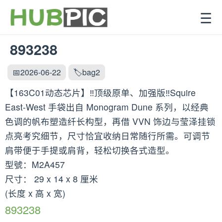
☰
893238
📅2026-06-22
🏷️bag2
【163C01动态芯片】‼️顶级原单、加强版‼️Squire
East-West 手袋出自 Monogram Dune 系列，以经典
色调的帆布塑造纤长构型，再借 VVN 饰边与莹泽挂锁
点亮考究细节，尺寸恰宜收纳日常随行所需。可调节
肩带便于手提或肩背，轻松切换各式造型。
型號：M2A457
尺寸： 29 x 14 x 8 厘米
(长度 x 高 x 宽)
893238