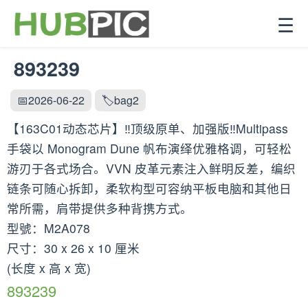
☰
893239
📅2026-06-22
🏷️bag2
【163C01动态芯片】‼️顶级原单、加强版‼️Multipass
手袋以 Monogram Dune 帆布演绎优雅格调，可轻松
游刃于各式场合。VVN 皮革元素注入鲜明反差，编织
链条可随心拆卸，柔软构型可容纳平板电脑和其他日
常所需，肩带提供多种背携方式。
型號：M2A078
尺寸：30 x 26 x 10 厘米
(长度 x 高 x 宽)
893239