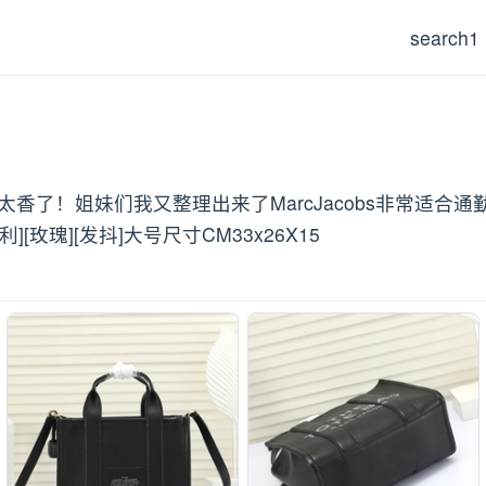
search1
托特包也太香了！姐妹们我又整理出来了MarcJacobs非常
玫瑰][发抖]大号尺寸CM33x26X15