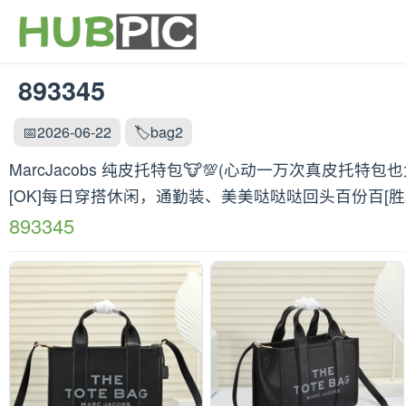
893345
📅2026-06-22
🏷️bag2
MarcJacobs 纯皮托特包🐮💯(心动一万次真皮
[OK]每日穿搭休闲，通勤装、美美哒哒哒回头百份百[胜利][
893345