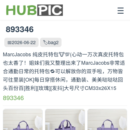
☰
893346
📅2026-06-22
🏷️bag2
MarcJacobs 纯皮托特包🐮💯(心动一万次真皮托特包
也太香了！姐妹们我又整理出来了MarcJacobs非常适
合通勤日常的托特包🔁可以解放你的双手啦，万物皆
可往里装[OK]每日穿搭休闲，通勤装、美美哒哒哒回
头百份百[胜利][玫瑰][发抖]大号尺寸CM33x26X15
893346