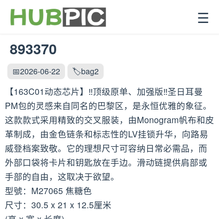
☰
893370
📅2026-06-22
🏷️bag2
【163C01动态芯片】‼️顶级原单、加强版‼️圣日耳曼
PM包的灵感来自同名的巴黎区，是永恒优雅的象征。
这款款式采用精致的交叉服装，由Monogram帆布和皮
革制成，由金色链条和标志性的LV挂锁升华，向路易
威登档案致敬。它的理想尺寸可容纳日常必需品，而
外部口袋将卡片和钥匙放在手边。滑动链提供肩部或
手部的自由，这取决于欲望。
型號：M27065 焦糖色
尺寸：30.5 x 21 x 12.5厘米
(高 x 宽 x 长度)