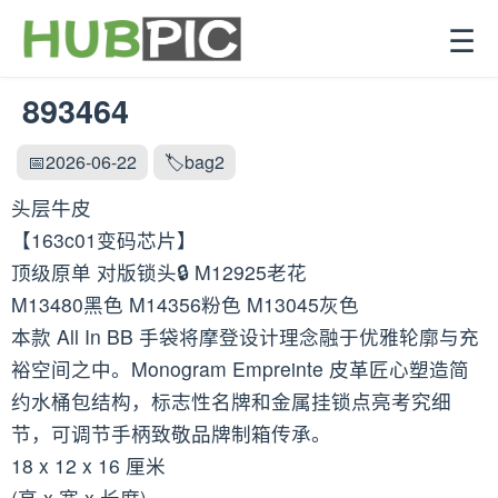
☰
893464
📅2026-06-22
🏷️bag2
头层牛皮
【163c01变码芯片】
顶级原单 对版锁头🔒 M12925老花
M13480黑色 M14356粉色 M13045灰色
本款 All In BB 手袋将摩登设计理念融于优雅轮廓与充
裕空间之中。Monogram Empreinte 皮革匠心塑造简
约水桶包结构，标志性名牌和金属挂锁点亮考究细
节，可调节手柄致敬品牌制箱传承。
18 x 12 x 16 厘米
(高 x 宽 x 长度)