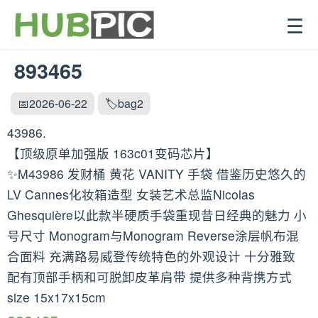
☰
893465
📅2026-06-22
🏷️bag2
43986.
【顶级原单加强版 163c01变码芯片】
✨M43986 发财桶 黄花 VANITY 手袋 借鉴历史悠久的
LV Cannes化妆箱造型 女装艺术总监Nicolas
Ghesquière以此款半硬质手袋重现昔日经典的魅力 小
号尺寸 Monogram与Monogram Reverse涂层帆布混
合面料 充满路易威登传统特色的外观设计 十分雅致
配有顶部手柄和可脱卸皮革肩带 提供多种背携方式
size 15x17x15cm