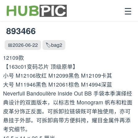
☰
893466
📅2026-06-22
🏷️bag2
12109款
【163c01变码芯片 顶级原单】
小号 M12106玫红 M12099黑色 M12109卡其
大号 M11946黑色 M12061棕色 M14994深蓝
Neverfull Bandoulière Inside Out BB 手袋本季演绎经
典设计的双面版本，以标志性 Monogram 帆布和粒面
皮革分饰正反面。可拆卸拉链袋既可单独使用，亦可
悬挂于外部。可拆卸肩带方便斜挎，耀目金属件再添
考究细节。
16.5 x 11 x 26.5 厘米