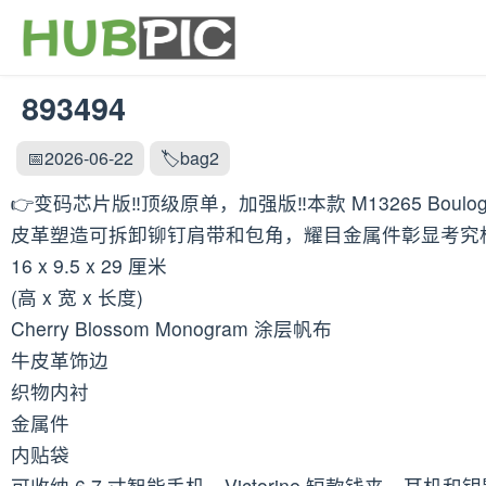
893494
📅2026-06-22
🏷️bag2
👉变码芯片版‼️顶级原单，加强版‼️本款 M13265 Boul
皮革塑造可拆卸铆钉肩带和包角，耀目金属件彰显考究
16 x 9.5 x 29 厘米
(高 x 宽 x 长度)
Cherry Blossom Monogram 涂层帆布
牛皮革饰边
织物内衬
金属件
内贴袋
可收纳 6.7 寸智能手机、Victorine 短款钱夹、耳机和