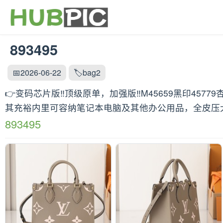
893495
📅2026-06-22
🏷️bag2
👉变码芯片版‼️顶级原单，加强版‼️M45659黑印45779杏
其充裕内里可容纳笔记本电脑及其他办公用品，全皮压大花妈咪袋
893495