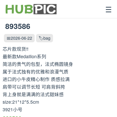
☰
893586
📅2026-06-22
🏷️bag
芯片款现货‼️
最新款Medaillon系列
简洁的贵气的包型，法式椭圆镜身
属于法式独有的优雅和浪漫气质
进口的小牛皮精心制作 质感拉满
肩带可以调节长短 可肩背斜挎
背上身就是满满的法式甜妹感
size:21*12*5.5cm
3921小号