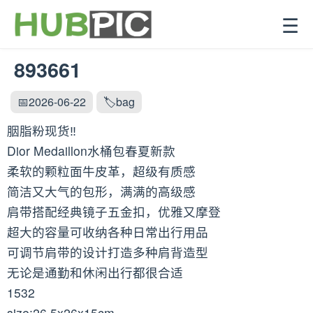
☰
893661
📅2026-06-22
🏷️bag
胭脂粉现货‼️
Dior Medaillon水桶包春夏新款
柔软的颗粒面牛皮革，超级有质感
简洁又大气的包形，满满的高级感
肩带搭配经典镜子五金扣，优雅又摩登
超大的容量可收纳各种日常出行用品
可调节肩带的设计打造多种肩背造型
无论是通勤和休闲出行都很合适
1532
size:26.5x26x15cm