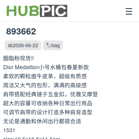
☰
893662
📅2026-06-22
🏷️bag
胭脂粉现货‼️
Dior Medaillon小号水桶包春夏新款
柔软的颗粒面牛皮革，超级有质感
简洁又大气的包形，满满的高级感
肩带搭配经典镜子五金扣，优雅又摩登
超大的容量可收纳各种日常出行用品
可调节肩带的设计打造多种肩背造型
无论是通勤和休闲出行都很合适
1531
size:19.5x18.5x11.5cm