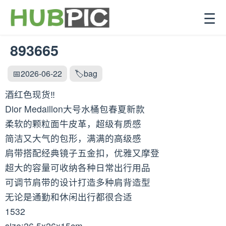
☰
893665
📅2026-06-22
🏷️bag
酒红色现货‼️
Dior Medaillon大号水桶包春夏新款
柔软的颗粒面牛皮革，超级有质感
简洁又大气的包形，满满的高级感
肩带搭配经典镜子五金扣，优雅又摩登
超大的容量可收纳各种日常出行用品
可调节肩带的设计打造多种肩背造型
无论是通勤和休闲出行都很合适
1532
size:26.5x26x15cm