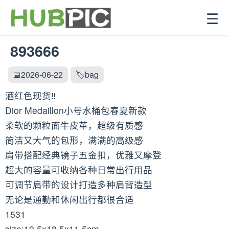
☰
893666
📅2026-06-22
🏷️bag
酒红色现货‼️
Dior Medaillon小号水桶包春夏新款
柔软的颗粒面牛皮革，超级有质感
简洁又大气的包形，满满的高级感
肩带搭配经典镜子五金扣，优雅又摩登
超大的容量可收纳各种日常出行用品
可调节肩带的设计打造多种肩背造型
无论是通勤和休闲出行都很合适
1531
size:19.5x18.5x11.5cm