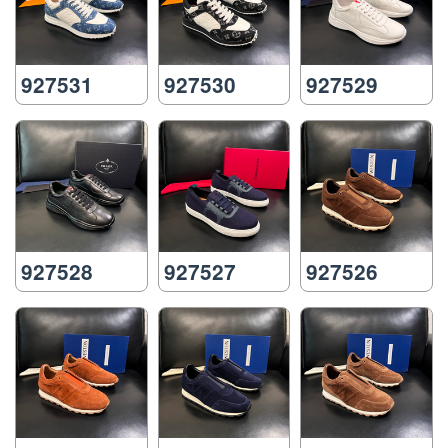
927531
927530
927529
927528
927527
927526