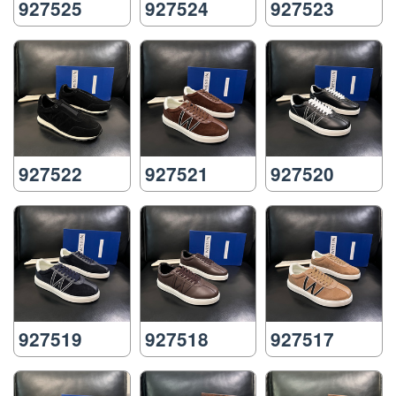
927525
927524
927523
927522
927521
927520
927519
927518
927517