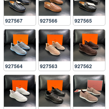
927567
927566
927565
927564
927563
927562