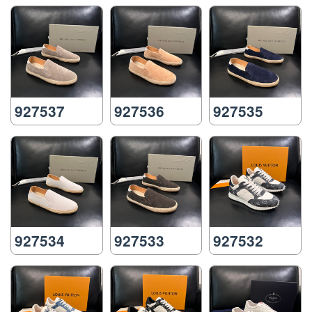
927537
927536
927535
927534
927533
927532